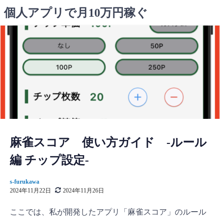
コ
個人アプリで月10万円稼ぐ
ン
テ
ン
ツ
へ
ス
キ
ッ
プ
麻雀スコア 使い方ガイド -ルール
編 チップ設定-
s-furukawa
2024年11月22日
2024年11月26日
ここでは、私が開発したアプリ「麻雀スコア」のルール