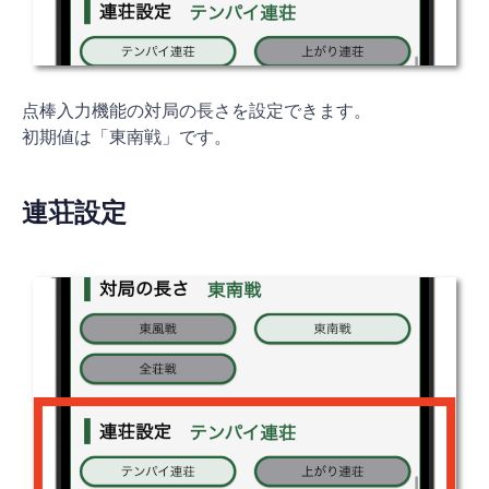
点棒入力機能の対局の長さを設定できます。
初期値は「東南戦」です。
連荘設定