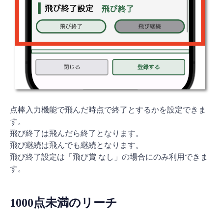
点棒入力機能で飛んだ時点で終了とするかを設定できま
す。
飛び終了は飛んだら終了となります。
飛び継続は飛んでも継続となります。
飛び終了設定は「飛び賞 なし」の場合にのみ利用できま
す。
1000点未満のリーチ