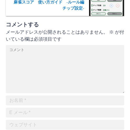
麻雀スコア 使い方ガイド -ルール編
チップ設定-
コメントする
メールアドレスが公開されることはありません。
※
が付
いている欄は必須項目です