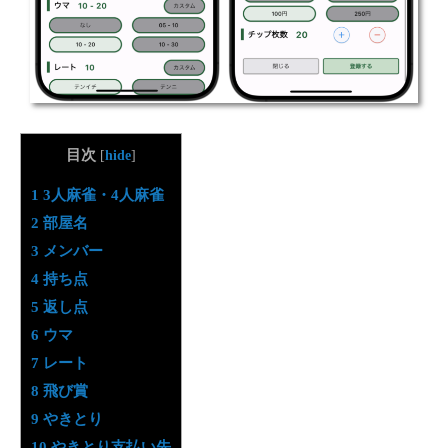
目次
[
hide
]
1
3人麻雀・4人麻雀
2
部屋名
3
メンバー
4
持ち点
5
返し点
6
ウマ
7
レート
8
飛び賞
9
やきとり
10
やきとり支払い先