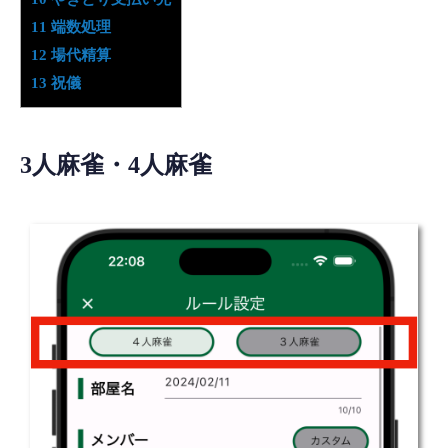
11
端数処理
12
場代精算
13
祝儀
3人麻雀・4人麻雀