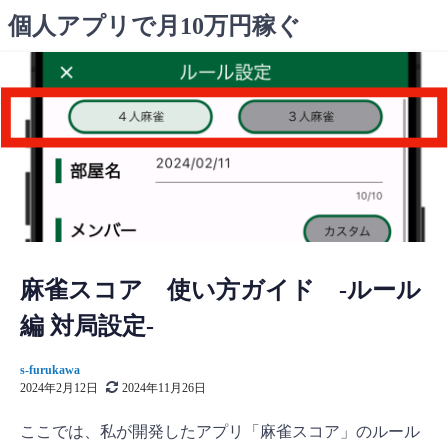
コ
個人アプリで月10万円稼ぐ
ン
テ
ン
ツ
へ
ス
キ
ッ
プ
麻雀スコア 使い方ガイド -ルール
編 対局設定-
s-furukawa
2024年2月12日
2024年11月26日
ここでは、私が開発したアプリ「麻雀スコア」のルール